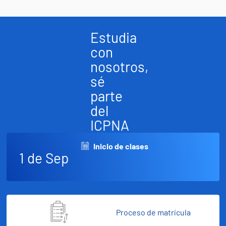
Estudia
con
nosotros,
sé
parte
del
ICPNA
Inicio de clases
1 de Sep
Proceso de matrícula