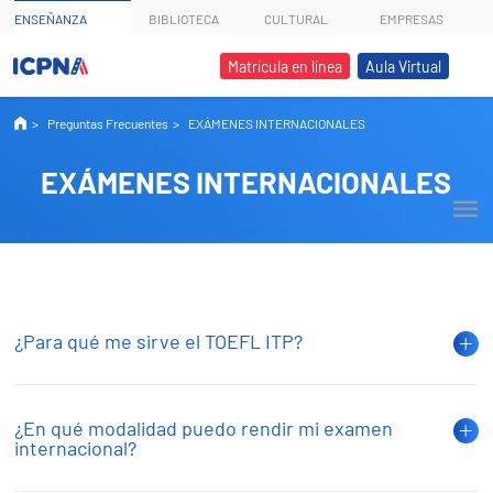
ENSEÑANZA
BIBLIOTECA
CULTURAL
EMPRESAS
Matrícula en línea
Aula Virtual
Preguntas Frecuentes
EXÁMENES INTERNACIONALES
EXÁMENES INTERNACIONALES
¿Para qué me sirve el TOEFL ITP?
¿En qué modalidad puedo rendir mi examen
internacional?