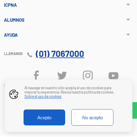
ICPNA
ALUMNOS
AYUDA
(01) 7067000
LLÁMANOS
SÍGUENOS
Al navegar en nuestro sitio acepta el uso de cookies para
mejorar tu experiencia. Revisa nuestra política de cookies.
Sobre el uso de cookies
© ICPNA. Todos los derechos reservados 2026
INSTITUTO CULTURAL PERUANO NORTEAMERICANO
Acepto
No acepto
RUC 20122667660
Made by
Staffcreativa