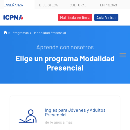
ENSEÑANZA
BIBLIOTECA
CULTURAL
EMPRESAS
Matrícula en línea
Aula Virtual
Programas
Modalidad Presencial
Aprende con nosotros
Elige un programa Modalidad
Presencial
Inglés para Jóvenes y Adultos
Presencial
de 14 años a más